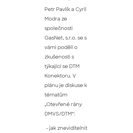
Petr Pavlík a Cyril
Modra ze
společnosti
GasNet, s.r.o. se s
vámi podělí o
zkušenosti s
týkající se DTM
Konektoru. V
plánu je diskuse k
tématům
„Otevřené rány
DMVS/DTM“:
- jak zneviditelnit