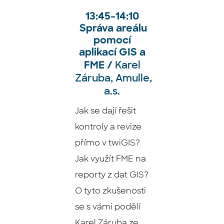
13:45
–⁠⁠⁠⁠⁠
14:10
Správa areálu
pomocí
aplikací GIS a
Karel
FME /
Záruba,
Amulle,
a.s.
Jak se dají řešit
kontroly a revize
přímo v twiGIS?
Jak využít FME na
reporty z dat GIS?
O tyto zkušenosti
se s vámi podělí
Karel Záruba ze