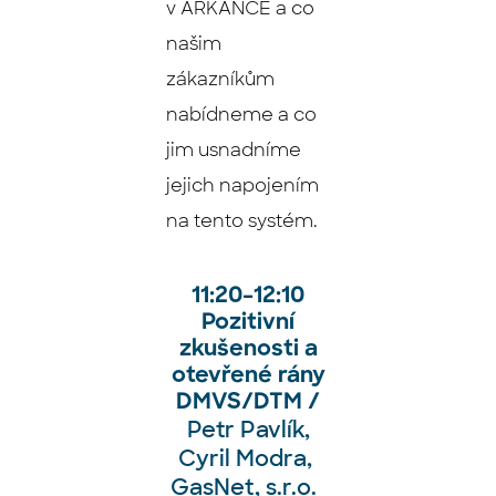
v ARKANCE a co
našim
zákazníkům
nabídneme a co
jim usnadníme
jejich napojením
na tento systém.
11:20
–⁠⁠⁠⁠⁠
12:10
Pozitivní
zkušenosti a
o
tevřené rány
DMVS/DTM /
Petr Pavlík,
Cyril Modra,
GasNet, s.r.o.