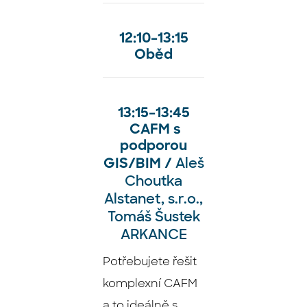
12:10
–⁠⁠⁠⁠⁠
13:15
Oběd
13:15
–⁠⁠⁠⁠⁠
13:45
CAFM s
podporou
Aleš
GIS/BIM /
Choutka
Alstanet, s.r.o.,
Tomáš Šustek
ARKANCE
Potřebujete řešit
komplexní CAFM
a to ideálně s