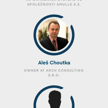
SPOLEČNOSTI AMULLE A.S.
Aleš Choutka
OWNER AT ARCH CONSULTING
S.R.O.