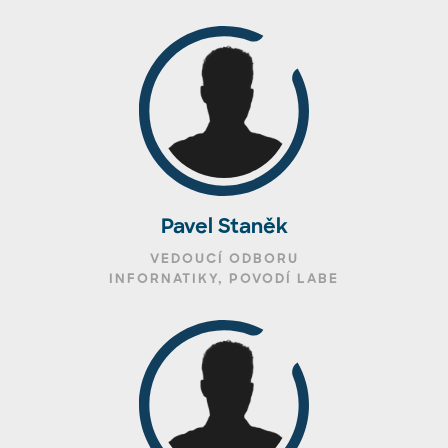
Pavel Staněk
VEDOUCÍ ODBORU
INFORNATIKY, POVODÍ LABE