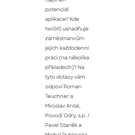
potenciál
aplikace?
Kde
twiGIS usnadňuje
zaměstnancům
jejich každodenní
práci (na několika
příkladech)? Na
tyto dotazy vám
odpoví Roman
Teuchner a
Miroslav Antal,
Povodí Odry, s.p. /
Pavel Staněk a
Michal Puhlovský,