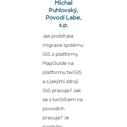
Michal
Puhlovský,
Povodí Labe,
s.p.
Jak probíhala
migrace systému
GIS z platformy
MapGuide na
platformu twiGIS
a s jakými zdroji
GIS pracuje? Jak
se s twiGISem na
povodích
pracuje? Je
naplněn